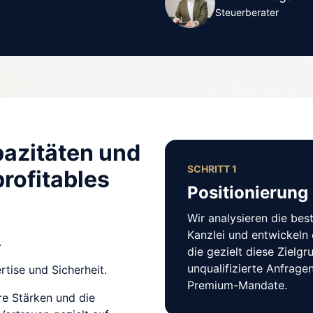
Steuerberater
azitäten und 
SCHRITT 1
ofitables 
Positionierung
Wir analysieren die bes
Kanzlei und entwickeln 
 
die gezielt diese Zielgr
unqualifizierte Anfragen 
tise und Sicherheit.
Premium-Mandate.
e Stärken und die 