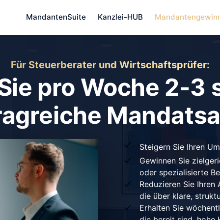
MandantenSuite
Kanzlei-HUB
Mandantengewin
Für Steuerberater und Wirtschaftsprüfer:
ie pro Woche 2-3 
ragreiche Mandats
Steigern Sie Ihren 
Gewinnen Sie zielgeri
oder spezialisierte 
Reduzieren Sie Ihren 
die über klare, strukt
Erhalten Sie wöchentl
die bereit sind, hohe