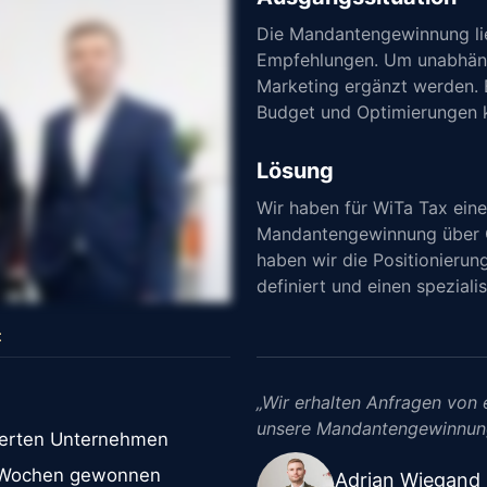
Die Mandantengewinnung lie
Empfehlungen. Um unabhängi
Marketing ergänzt werden. Ei
Budget und Optimierungen 
Lösung
Wir haben für WiTa Tax einen
Mandantengewinnung über O
haben wir die Positionierung
definiert und einen speziali
t
„Wir erhalten Anfragen von
unsere Mandantengewinnung 
ierten Unternehmen
8 Wochen gewonnen
Adrian Wiegand